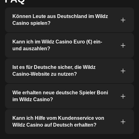
Können Leute aus Deutschland im Wildz
Casino spielen?
Kann ich im Wildz Casino Euro (€) ein-
und auszahlen?
Ist es für Deutsche sicher, die Wildz
Casino-Website zu nutzen?
Wie erhalten neue deutsche Spieler Boni
im Wildz Casino?
Kann ich Hilfe vom Kundenservice von
Wildz Casino auf Deutsch erhalten?