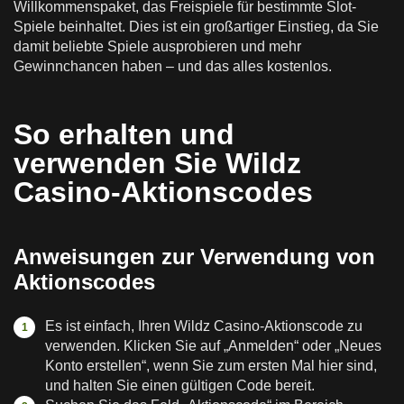
Willkommenspaket, das Freispiele für bestimmte Slot-
Spiele beinhaltet. Dies ist ein großartiger Einstieg, da Sie
damit beliebte Spiele ausprobieren und mehr
Gewinnchancen haben – und das alles kostenlos.
So erhalten und
verwenden Sie Wildz
Casino-Aktionscodes
Anweisungen zur Verwendung von
Aktionscodes
Es ist einfach, Ihren Wildz Casino-Aktionscode zu
verwenden. Klicken Sie auf „Anmelden“ oder „Neues
Konto erstellen“, wenn Sie zum ersten Mal hier sind,
und halten Sie einen gültigen Code bereit.