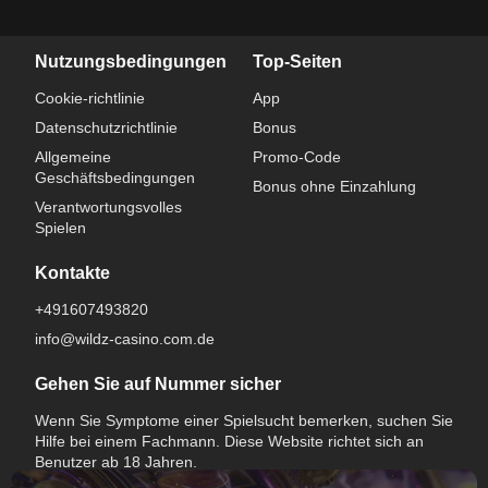
Nutzungsbedingungen
Top-Seiten
Cookie-richtlinie
App
Datenschutzrichtlinie
Bonus
Allgemeine
Promo-Code
Geschäftsbedingungen
Bonus ohne Einzahlung
Verantwortungsvolles
Spielen
Kontakte
+491607493820
info@wildz-casino.com.de
Gehen Sie auf Nummer sicher
Wenn Sie Symptome einer Spielsucht bemerken, suchen Sie
Hilfe bei einem Fachmann. Diese Website richtet sich an
Benutzer ab 18 Jahren.