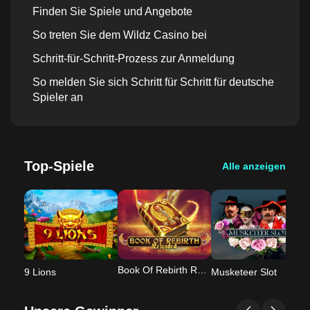
Finden Sie Spiele und Angebote
So treten Sie dem Wildz Casino bei
Schritt-für-Schritt-Prozess zur Anmeldung
So melden Sie sich Schritt für Schritt für deutsche
Spieler an
Schauen Sie sich die riesige Spielesammlung
von Wildz Casino an, darunter Spielautomaten,
Tischspiele und Live-Dealer-Spiele
Top-Spiele
Alle anzeigen
Wildz Casino Bonus: Freispiele, Cashback und
Turniere
So erhalten und verwenden Sie Wildz Casino-
Aktionscodes
Anweisungen zur Verwendung von Aktionscodes
Dragon Lines
I
9 Lions
Musketeer Slot
Mobiles Gaming auf Android und iOS
VIP-Mitgliedschaft und Vorteile