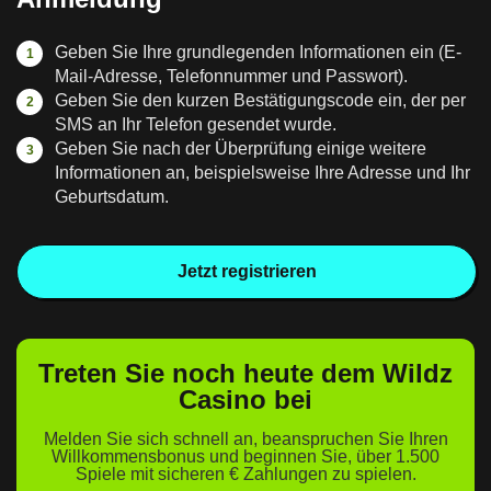
Geben Sie Ihre grundlegenden Informationen ein (E-
Mail-Adresse, Telefonnummer und Passwort).
Geben Sie den kurzen Bestätigungscode ein, der per
SMS an Ihr Telefon gesendet wurde.
Geben Sie nach der Überprüfung einige weitere
Informationen an, beispielsweise Ihre Adresse und Ihr
Geburtsdatum.
Jetzt registrieren
Treten Sie noch heute dem Wildz
Casino bei
Melden Sie sich schnell an, beanspruchen Sie Ihren
Willkommensbonus und beginnen Sie, über 1.500
Spiele mit sicheren € Zahlungen zu spielen.