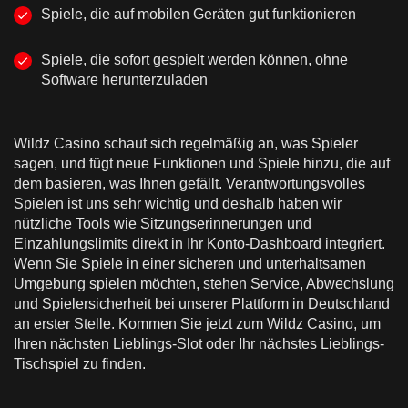
Spiele, die auf mobilen Geräten gut funktionieren
Spiele, die sofort gespielt werden können, ohne
Software herunterzuladen
Wildz Casino schaut sich regelmäßig an, was Spieler
sagen, und fügt neue Funktionen und Spiele hinzu, die auf
dem basieren, was Ihnen gefällt. Verantwortungsvolles
Spielen ist uns sehr wichtig und deshalb haben wir
nützliche Tools wie Sitzungserinnerungen und
Einzahlungslimits direkt in Ihr Konto-Dashboard integriert.
Wenn Sie Spiele in einer sicheren und unterhaltsamen
Umgebung spielen möchten, stehen Service, Abwechslung
und Spielersicherheit bei unserer Plattform in Deutschland
an erster Stelle. Kommen Sie jetzt zum Wildz Casino, um
Ihren nächsten Lieblings-Slot oder Ihr nächstes Lieblings-
Tischspiel zu finden.