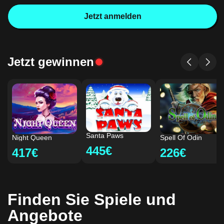
Jetzt anmelden
Jetzt gewinnen
Santa Paws
Night Queen
Spell Of Odin
445€
417€
226€
Finden Sie Spiele und
Angebote