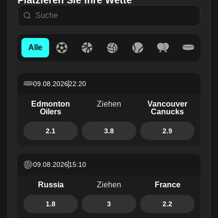
Platzieren Sie Ihre Wette
Alle
09.08.2026
22:20
Edmonton
Ziehen
Vancouver
Oilers
Canucks
2.1
3.8
2.9
09.08.2026
15:10
Russia
Ziehen
France
1.8
3
2.2