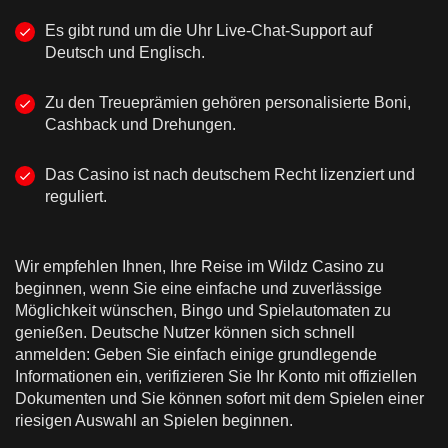
Es gibt rund um die Uhr Live-Chat-Support auf
Deutsch und Englisch.
Zu den Treueprämien gehören personalisierte Boni,
Cashback und Drehungen.
Das Casino ist nach deutschem Recht lizenziert und
reguliert.
Wir empfehlen Ihnen, Ihre Reise im Wildz Casino zu
beginnen, wenn Sie eine einfache und zuverlässige
Möglichkeit wünschen, Bingo und Spielautomaten zu
genießen. Deutsche Nutzer können sich schnell
anmelden: Geben Sie einfach einige grundlegende
Informationen ein, verifizieren Sie Ihr Konto mit offiziellen
Dokumenten und Sie können sofort mit dem Spielen einer
riesigen Auswahl an Spielen beginnen.