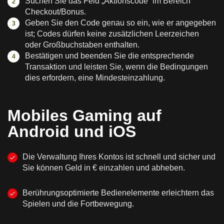
Suchen Sie das Feld „Aktionscode“ im Bereich
Checkout/Bonus.
Geben Sie den Code genau so ein, wie er angegeben
ist; Codes dürfen keine zusätzlichen Leerzeichen
oder Großbuchstaben enthalten.
Bestätigen und beenden Sie die entsprechende
Transaktion und leisten Sie, wenn die Bedingungen
dies erfordern, eine Mindesteinzahlung.
Mobiles Gaming auf
Android und iOS
Die Verwaltung Ihres Kontos ist schnell und sicher und
Sie können Geld in € einzahlen und abheben.
Berührungsoptimierte Bedienelemente erleichtern das
Spielen und die Fortbewegung.