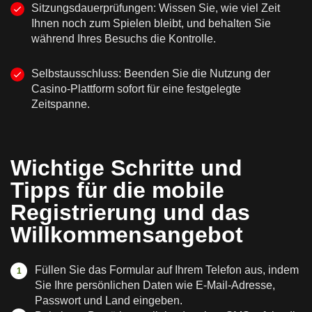
Sitzungsdauerprüfungen: Wissen Sie, wie viel Zeit
Ihnen noch zum Spielen bleibt, und behalten Sie
während Ihres Besuchs die Kontrolle.
Selbstausschluss: Beenden Sie die Nutzung der
Casino-Plattform sofort für eine festgelegte
Zeitspanne.
Wichtige Schritte und
Tipps für die mobile
Registrierung und das
Willkommensangebot
Füllen Sie das Formular auf Ihrem Telefon aus, indem
Sie Ihre persönlichen Daten wie E-Mail-Adresse,
Passwort und Land eingeben.