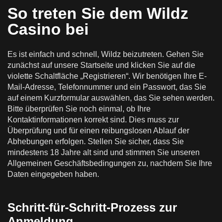
So treten Sie dem Wildz
Casino bei
Es ist einfach und schnell, Wildz beizutreten. Gehen Sie
zunächst auf unsere Startseite und klicken Sie auf die
violette Schaltfläche „Registrieren“. Wir benötigen Ihre E-
Mail-Adresse, Telefonnummer und ein Passwort, das Sie
auf einem Kurzformular auswählen, das Sie sehen werden.
Bitte überprüfen Sie noch einmal, ob Ihre
Kontaktinformationen korrekt sind. Dies muss zur
Überprüfung und für einen reibungslosen Ablauf der
Abhebungen erfolgen. Stellen Sie sicher, dass Sie
mindestens 18 Jahre alt sind und stimmen Sie unseren
Allgemeinen Geschäftsbedingungen zu, nachdem Sie Ihre
Daten eingegeben haben.
Schritt-für-Schritt-Prozess zur
Anmeldung