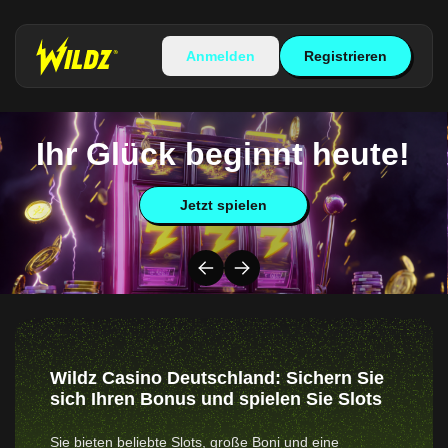
Anmelden
Registrieren
Ihr Glück beginnt heute!
Jetzt spielen
Wildz Casino Deutschland: Sichern Sie
sich Ihren Bonus und spielen Sie Slots
Sie bieten beliebte Slots, große Boni und eine