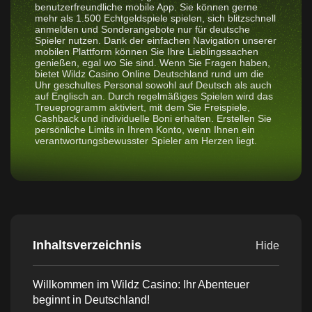
benutzerfreundliche mobile App. Sie können gerne
mehr als 1.500 Echtgeldspiele spielen, sich blitzschnell
anmelden und Sonderangebote nur für deutsche
Spieler nutzen. Dank der einfachen Navigation unserer
mobilen Plattform können Sie Ihre Lieblingssachen
genießen, egal wo Sie sind. Wenn Sie Fragen haben,
bietet Wildz Casino Online Deutschland rund um die
Uhr geschultes Personal sowohl auf Deutsch als auch
auf Englisch an. Durch regelmäßiges Spielen wird das
Treueprogramm aktiviert, mit dem Sie Freispiele,
Cashback und individuelle Boni erhalten. Erstellen Sie
persönliche Limits in Ihrem Konto, wenn Ihnen ein
verantwortungsbewusster Spieler am Herzen liegt.
Inhaltsverzeichnis
Hide
Willkommen im Wildz Casino: Ihr Abenteuer
beginnt in Deutschland!